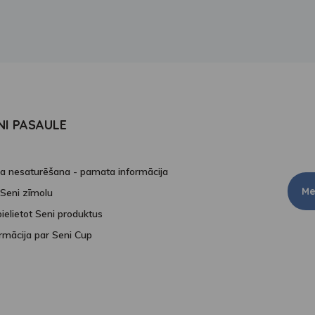
NI PASAULE
na nesaturēšana - pamata informācija
Me
 Seni zīmolu
ielietot Seni produktus
ormācija par Seni Cup