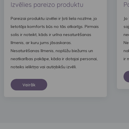
Izvēlies pareizo produktu
P
Pareizai produktu izvēlei ir ļoti liela nozīme, jo
Jo
lietotāja komforts būs no tās atkarīgs. Pirmais
saj
solis ir noteikt, kāds ir urīna nesaturēšanas
ne
līmenis, ar kuru jums jāsaskaras.
Ne
Nesaturēšanas līmenis, noplūžu biežums un
na
neatkarības pakāpe, kāda ir dotajai personai,
ir
noteiks ieliktņa vai autiņbikšu izvēli.
Vairāk