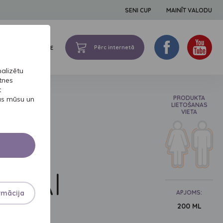
SENI CUP
MAINĪT VALODU
Pērc internetā
ZELTA PIEREDZE
alizētu
tnes
t
PRODUKTA
bas mūsu un
ŅA
LIETOŠANAS
VIETA
MS
ĀDAI
rmācija
APJOMS:
200 ML