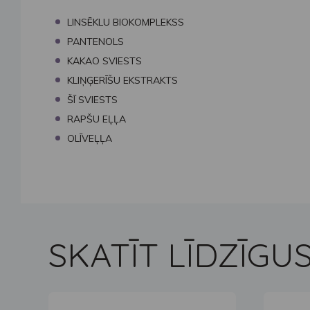
LINSĒKLU BIOKOMPLEKSS
PANTENOLS
KAKAO
SVIESTS
KLIŅĢERĪŠU
EKSTRAKTS
ŠĪ SVIESTS
RAPŠU
EĻĻA
OLĪVEĻĻA
SKATĪT LĪDZĪG