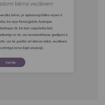
adomi bērna vecākiem
 vecāks bērns, jo apkaunojošāka viņam ir
ūta, ka viņa fizioloģiskās funkcijas
darbojas tā, kā tam vajadzētu būt.
atkarīgi no tā, vai nesaturēšanas gadījumi ir
ktīs, vai tie gadās arī dienas laikā, vecākiem
 nozīmīga loma šajā situācijā.
Vairāk