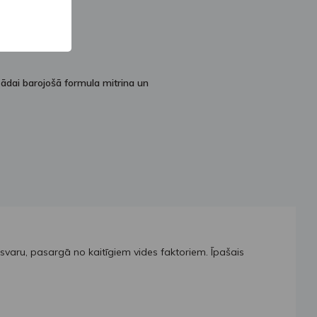
dai barojošā formula mitrina un
svaru, pasargā no kaitīgiem vides faktoriem. Īpašais