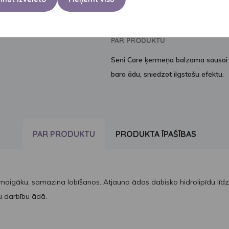
SIEVIETĒM
VĪRIEŠIEM
PAR PRODUKTU
Seni Care ķermeņa balzama sausai ā
baro ādu, sniedzot ilgstošu efektu.
PAR PRODUKTU
PRODUKTA ĪPAŠĪBAS
maigāku, samazina lobīšanos. Atjauno ādas dabisko hidrolipīdu līdz
du darbību ādā.