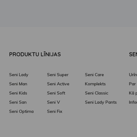
PRODUKTU LĪNIJAS
SE
Seni Lady
Seni Super
Seni Care
Urī
Seni Man
Seni Active
Komplekts
Par
Seni Kids
Seni Soft
Seni Classic
Kā p
Seni San
Seni V
Seni Lady Pants
Inf
Seni Optima
Seni Fix