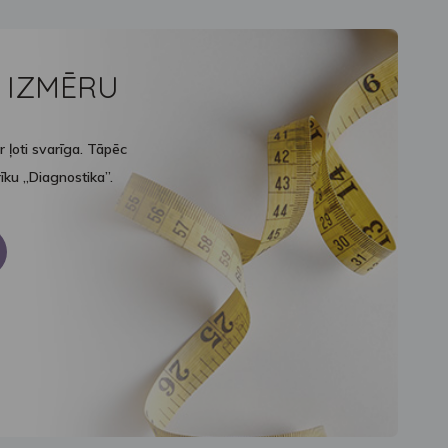
S IZMĒRU
r ļoti svarīga. Tāpēc
īku „Diagnostika”.