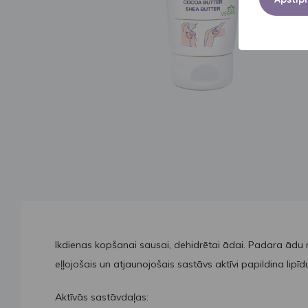
Ikdienas kopšanai sausai, dehidrētai ādai. Padara ādu 
eļļojošais un atjaunojošais sastāvs aktīvi papildina lipī
Aktīvās sastāvdaļas: