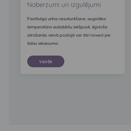
Noberzumi un izgulējumi
Pastāvīga urīna nesaturēšana, augstāka
temperatūra autiņbikšu iekšpusē, ilgstoša
atrašanās vienā pozīcijā var ātri novest pie
ādas iekaisuma.
Vairāk