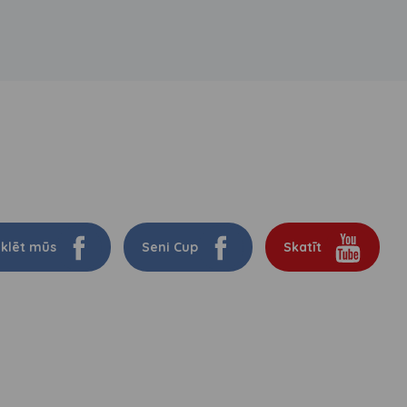
klēt mūs
Seni Cup
Skatīt