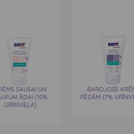
RĒMS SAUSAI UN
BAROJOŠS KRĒ
UPJAI ĀDAI (10%
PĒDĀM (7% URĪNVI
URĪNVIELA)