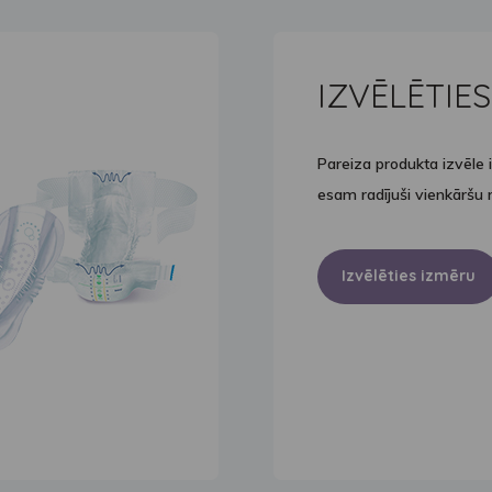
IZVĒLĒTIE
Pareiza produkta izvēle i
esam radījuši vienkāršu r
Izvēlēties izmēru