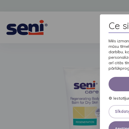
Ce s
Mēs izmant
mūsu tīmek
darbību, k
personaliz
arī citās t
pārlūkprog
⚙
Iestatīj
Sīkdatņ
Apstipr