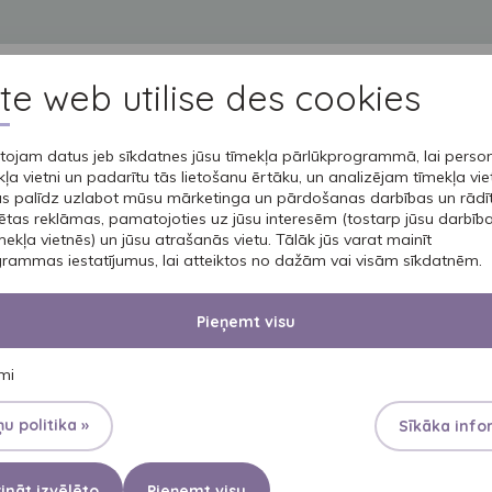
ite web utilise des cookies
PRODUKTI
APRŪPE
PROFESIONĀĻIEM
ĀDAS KOPŠANA
ojam datus jeb sīkdatnes jūsu tīmekļa pārlūkprogrammā, lai person
ļa vietni un padarītu tās lietošanu ērtāku, un analizējam tīmekļa vie
as palīdz uzlabot mūsu mārketinga un pārdošanas darbības un rādī
ĀDAS KOPŠANA
ētas reklāmas, pamatojoties uz jūsu interesēm (tostarp jūsu darbī
ĶERME
īmekļa vietnēs) un jūsu atrašanās vietu. Tālāk jūs varat mainīt
rammas iestatījumus, lai atteiktos no dažām vai visām sīkdatnēm.
BALZA
Pieņemt visu
umi
SAUSAI 
u politika »
Sīkāka info
ināt izvēlēto
Pieņemt visu