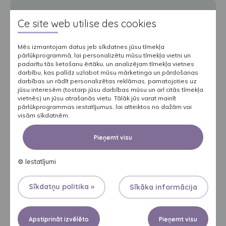
SENI FIX
Ce site web utilise des cookies
Mēs izmantojam datus jeb sīkdatnes jūsu tīmekļa
pārlūkprogrammā, lai personalizētu mūsu tīmekļa vietni un
padarītu tās lietošanu ērtāku, un analizējam tīmekļa vietnes
darbību, kas palīdz uzlabot mūsu mārketinga un pārdošanas
darbības un rādīt personalizētas reklāmas, pamatojoties uz
jūsu interesēm (tostarp jūsu darbības mūsu un arī citās tīmekļa
vietnēs) un jūsu atrašanās vietu. Tālāk jūs varat mainīt
pārlūkprogrammas iestatījumus, lai atteiktos no dažām vai
visām sīkdatnēm.
Pieņemt visu
⚙
Iestatījumi
SENI FIX PLUS
Sīkdatņu politika »
Sīkāka informācija
Apstiprināt izvēlēto
Pieņemt visu