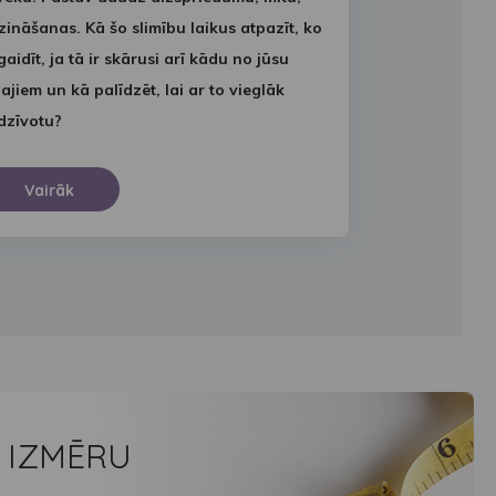
zināšanas. Kā šo slimību laikus atpazīt, ko
gaidīt, ja tā ir skārusi arī kādu no jūsu
ļajiem un kā palīdzēt, lai ar to vieglāk
dzīvotu?
Vairāk
S IZMĒRU