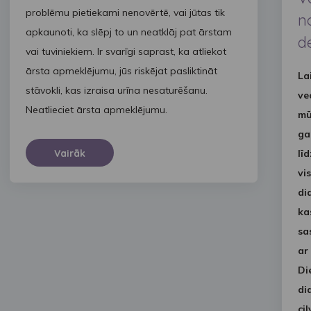
problēmu pietiekami nenovērtē, vai jūtas tik
n
apkaunoti, ka slēpj to un neatklāj pat ārstam
d
vai tuviniekiem. Ir svarīgi saprast, ka atliekot
ārsta apmeklējumu, jūs riskējat pasliktināt
La
stāvokli, kas izraisa urīna nesaturēšanu.
ve
Neatlieciet ārsta apmeklējumu.
mū
ga
lī
Vairāk
vi
di
ka
sa
ar
Di
di
ci