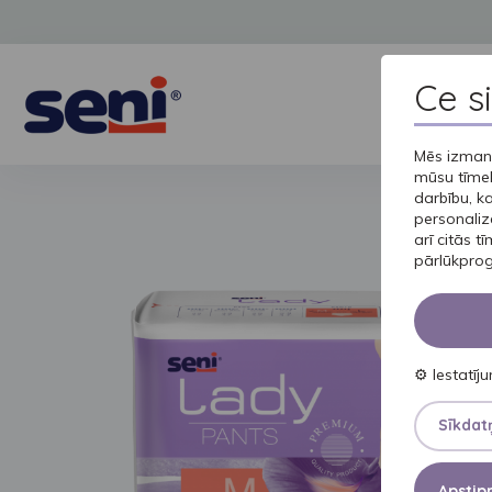
Ce s
Mēs izmant
mūsu tīmek
darbību, k
personaliz
arī citās t
pārlūkprog
⚙
Iestatīj
Sīkdatņ
Apstipr