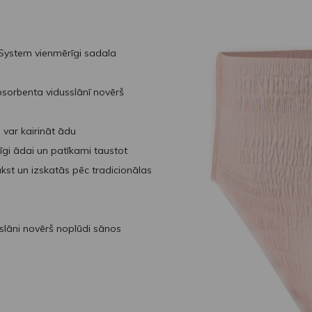
 System vienmērīgi sadala
sorbenta vidusslānī novērš
s var kairināt ādu
īgi ādai un patīkami taustot
ukst un izskatās pēc tradicionālas
slāni novērš noplūdi sānos