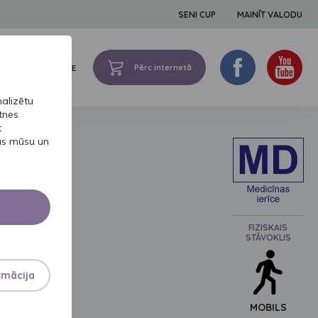
SENI CUP
MAINĪT VALODU
Pērc internetā
ZELTA PIEREDZE
alizētu
tnes
t
SIEVIETĒM
bas mūsu un
DY
FIZISKAIS
STĀVOKLIS
rmācija
MOBILS