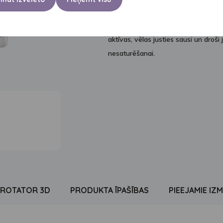
PAR PRODUKTU
Uzsūcoša apakšveļa sievietēm, kuras
aktīvas, vēlas justies sausi un droši 
nesaturēšanai.
ROTATOR 3D
PRODUKTA ĪPAŠĪBAS
PIEEJAMIE IZM