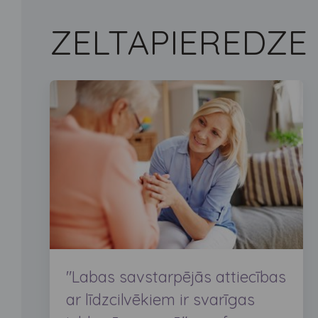
ZELTA
PIEREDZE
"Labas savstarpējās attiecības
ar līdzcilvēkiem ir svarīgas