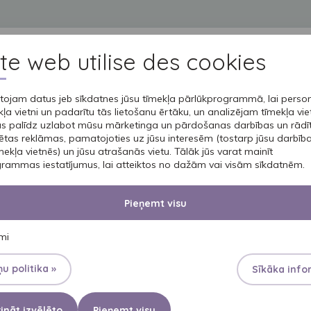
ite web utilise des cookies
PRODUKTI
APRŪPE
PROFESIONĀĻIEM
ĀDAS KOPŠANA
ojam datus jeb sīkdatnes jūsu tīmekļa pārlūkprogrammā, lai person
ļa vietni un padarītu tās lietošanu ērtāku, un analizējam tīmekļa vie
as palīdz uzlabot mūsu mārketinga un pārdošanas darbības un rādī
UZSŪCOŠA APAKŠVEĻA 
ētas reklāmas, pamatojoties uz jūsu interesēm (tostarp jūsu darbī
SENI LA
īmekļa vietnēs) un jūsu atrašanās vietu. Tālāk jūs varat mainīt
rammas iestatījumus, lai atteiktos no dažām vai visām sīkdatnēm.
PANTS
Pieņemt visu
umi
u politika »
Sīkāka info
SIEVIETĒM
ināt izvēlēto
Pieņemt visu