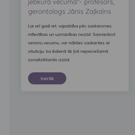
jebkurā vecumā"- profesors,
gerontologs Jānis Zaļkalns
Lai arī gadi iet, vajadzība pēc saskarsmes,
mīlestības un uzmanības nezūd. Sasniedzot
senioru vecumu, var nākties saskarties ar
situāciju, ka ikdienā tik ļoti nepieciešamā
socializēšanās izzūd.
Vairāk