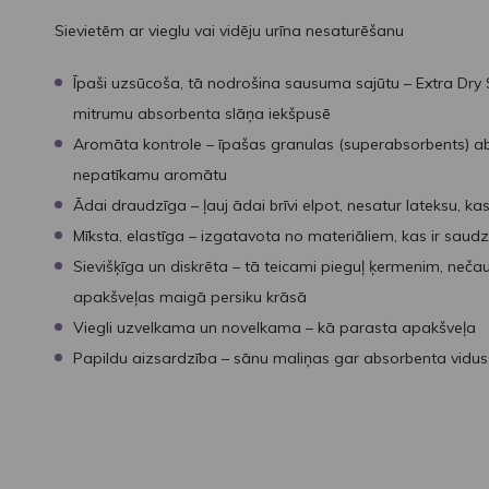
Sievietēm ar vieglu vai vidēju urīna nesaturēšanu
Īpaši uzsūcoša, tā nodrošina sausuma sajūtu – Extra Dry
mitrumu absorbenta slāņa iekšpusē
Aromāta kontrole – īpašas granulas (superabsorbents) ab
nepatīkamu aromātu
Ādai draudzīga – ļauj ādai brīvi elpot, nesatur lateksu, ka
Mīksta, elastīga – izgatavota no materiāliem, kas ir saudz
Sievišķīga un diskrēta – tā teicami pieguļ ķermenim, neča
apakšveļas maigā persiku krāsā
Viegli uzvelkama un novelkama – kā parasta apakšveļa
Papildu aizsardzība – sānu maliņas gar absorbenta vidus