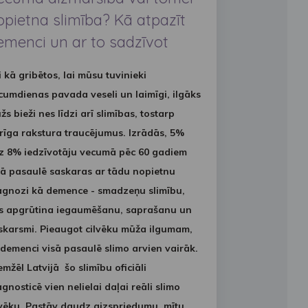
opietna slimība? Kā atpazīt
emenci un ar to sadzīvot
i kā gribētos, lai mūsu tuvinieki
cumdienas pavada veseli un laimīgi, ilgāks
žs bieži nes līdzi arī slimības, tostarp
rīga rakstura traucējumus. Izrādās, 5%
dz 8% iedzīvotāju vecumā pēc 60 gadiem
sā pasaulē saskaras ar tādu nopietnu
agnozi kā demence - smadzeņu slimību,
s apgrūtina iegaumēšanu, saprašanu un
skarsmi. Pieaugot cilvēku mūža ilgumam,
 demenci visā pasaulē slimo arvien vairāk.
emžēl Latvijā šo slimību oficiāli
agnosticē vien nelielai daļai reāli slimo
lvēku. Pastāv daudz aizspriedumu, mītu,