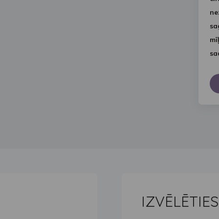
ne
sa
mī
sa
IZVĒLĒTIE