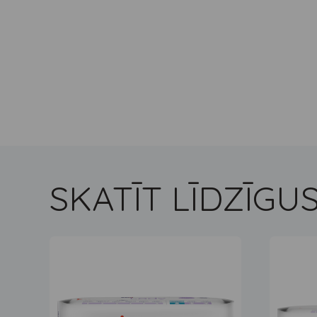
SKATĪT LĪDZĪG