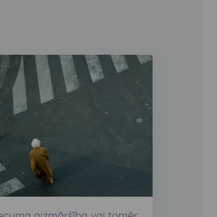
ecuma aizmāršība vai tomēr