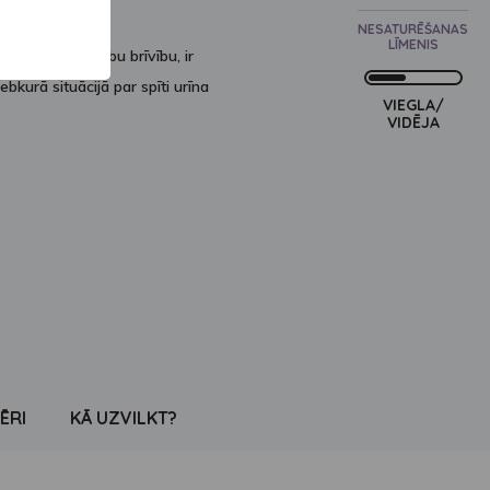
NESATURĒŠANAS
LĪMENIS
 novērtē kustību brīvību, ir
jebkurā situācijā par spīti urīna
VIEGLA/
VIDĒJA
ĒRI
KĀ UZVILKT?