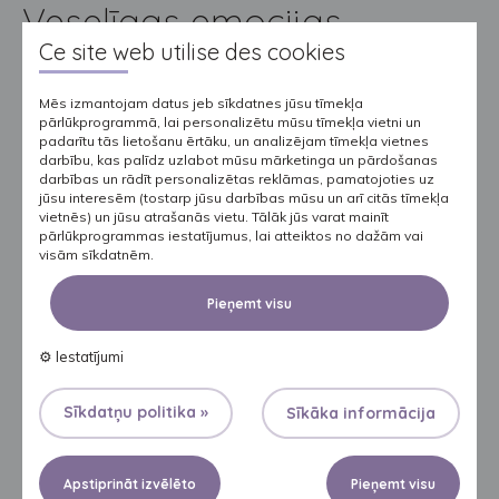
Veselīgas emocijas
Ce site web utilise des cookies
Uzņemoties sava tuvinieka ilgstošu aprūpi tikai uz saviem
Mēs izmantojam datus jeb sīkdatnes jūsu tīmekļa
pleciem, jums jāņem vērā, ka tas var likt jums saskarties ar
pārlūkprogrammā, lai personalizētu mūsu tīmekļa vietni un
ļoti dažādām emocijām – gan jūsējām, gan aprūpējamās
padarītu tās lietošanu ērtāku, un analizējam tīmekļa vietnes
darbību, kas palīdz uzlabot mūsu mārketinga un pārdošanas
personas emocijām. Bieži vien tās ir spēcīgas un sakāpinātas;
darbības un rādīt personalizētas reklāmas, pamatojoties uz
bieži nākas sastapties ar garastāvokļa maiņām.
jūsu interesēm (tostarp jūsu darbības mūsu un arī citās tīmekļa
vietnēs) un jūsu atrašanās vietu. Tālāk jūs varat mainīt
pārlūkprogrammas iestatījumus, lai atteiktos no dažām vai
Kādas izjūtas ir biežāk sastopamas?
visām sīkdatnēm.
Aprūpētājs
Aprūpējamais
Pieņemt visu
⚙
Iestatījumi
Aizkaitināmība
Bailes
Dusmas
Dusmas
Sīkdatņu politika »
Sīkāka informācija
Bezpalīdzība
Bezpalīdzība
Šaubas par
Vientulība
Apstiprināt izvēlēto
Pieņemt visu