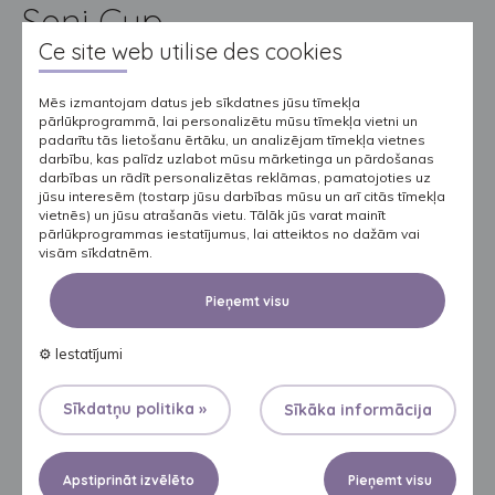
Seni Cup
Ce site web utilise des cookies
Seni Cup Starptautiskā Futbola līga invalīdiem Parasts sports
neparastiem cilvēkiem Kopš 2000. gada mēs aktīvi atbalstām
Mēs izmantojam datus jeb sīkdatnes jūsu tīmekļa
“Dom Pod Słońcem” (“Māja zem saules”), Ilgtermiņa aprūpes un
pārlūkprogrammā, lai personalizētu mūsu tīmekļa vietni un
padarītu tās lietošanu ērtāku, un analizējam tīmekļa vietnes
sociālās palīdzības asociācijas organizēto Seni Cup Starptautisko
darbību, kas palīdz uzlabot mūsu mārketinga un pārdošanas
Futbola līgu invalīdiem. Tas ir neparasts sporta pasākums, kas
darbības un rādīt personalizētas reklāmas, pamatojoties uz
jūsu interesēm (tostarp jūsu darbības mūsu un arī citās tīmekļa
domāts aprūpes namos dzīvojošiem cilvēkiem ar garīgu invaliditāti.
vietnēs) un jūsu atrašanās vietu. Tālāk jūs varat mainīt
Dalība līgā un panākumi futbola laukumā, papildus rehabilitācijas
pārlūkprogrammas iestatījumus, lai atteiktos no dažām vai
visām sīkdatnēm.
sekmēm, ceļ tās dalībnieku pašapziņu un palīdz viņiem novērtēt
viņu iekšējo potenciālu. Tā ir viņu ikdienas rutīnas pārtraukšana, jo
Pieņemt visu
ārpus sacensībām, dalībnieki arī piedalās dažādos citos
pasākumos – mākslinieciskos vakaros vai ballītēs. Viņiem ir
⚙
Iestatījumi
iespēja sadraudzēties ar cilvēkiem, kam ir līdzīgas veselības
problēmas, tātad tādiem, kas viņus tiešām var saprast. Vēl jo
Sīkdatņu politika »
Sīkāka informācija
vairāk, Seni Cup līga palīdz nojaukt barjeras, kas pastāv starp
dažādām sociālajām grupām: Valodas barjeru – jo turnīrā piedalās
Apstiprināt izvēlēto
Pieņemt visu
komandas no dažādām valstīm; Dzimumu barjeru – jo spēlē