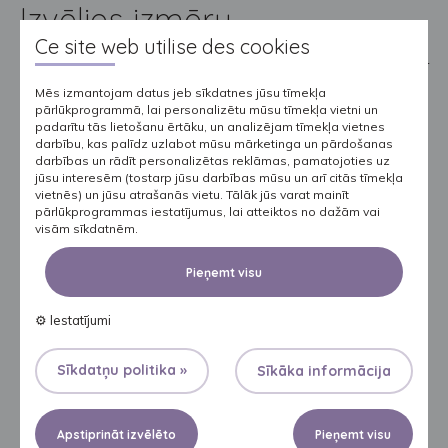
Izvēlies izmēru
Ce site web utilise des cookies
Pareiza izvēle balstās ne tikai uz produkta kategoriju, bet arī
Mēs izmantojam datus jeb sīkdatnes jūsu tīmekļa
ir atkarīga no izmēra.
pārlūkprogrammā, lai personalizētu mūsu tīmekļa vietni un
padarītu tās lietošanu ērtāku, un analizējam tīmekļa vietnes
Slikti pieguļošas autiņbikses var ietekmēt lietotāja veselību un
darbību, kas palīdz uzlabot mūsu mārketinga un pārdošanas
darbības un rādīt personalizētas reklāmas, pamatojoties uz
palielināt izdevumus.
jūsu interesēm (tostarp jūsu darbības mūsu un arī citās tīmekļa
vietnēs) un jūsu atrašanās vietu. Tālāk jūs varat mainīt
pārlūkprogrammas iestatījumus, lai atteiktos no dažām vai
Autiņbikses, kas ir par mazu
, var rīvēt ādu, radot
visām sīkdatnēm.
nepatīkamus noberzumus uz vidukļa vai cirkšņos, un var
Pieņemt visu
izraisīt ādas kairinājumu, īpaši gadījumos, kad pacients ir
gulošs, var veidot brūces, kas ir grūti dziedējamas.
⚙
Iestatījumi
Ja autiņbikses ir par lielu
, tās nepieguļ ķermenim, kas
Sīkdatņu politika »
Sīkāka informācija
parasti noved pie sānu noplūdēm. Tas ne tikai samazina
komfortu, bet arī palielina gultas veļas mazgāšanas
izdevumus.
Apstiprināt izvēlēto
Pieņemt visu