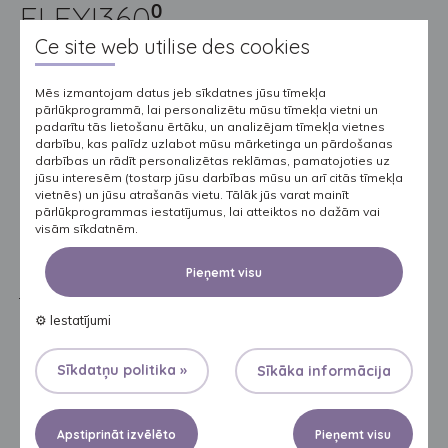
FLEXI360⁰
Ce site web utilise des cookies
Perfekta
Mēs izmantojam datus jeb sīkdatnes jūsu tīmekļa
pielāgojamība
pārlūkprogrammā, lai personalizētu mūsu tīmekļa vietni un
ķermenim iespējama
padarītu tās lietošanu ērtāku, un analizējam tīmekļa vietnes
darbību, kas palīdz uzlabot mūsu mārketinga un pārdošanas
pateicoties gan
darbības un rādīt personalizētas reklāmas, pamatojoties uz
jūsu interesēm (tostarp jūsu darbības mūsu un arī citās tīmekļa
abām
vietnēs) un jūsu atrašanās vietu. Tālāk jūs varat mainīt
dubultelastīgajām
pārlūkprogrammas iestatījumus, lai atteiktos no dažām vai
visām sīkdatnēm.
līmlentēm, gan
elastīgajai vidukļa
Pieņemt visu
jostai. Līmlentes sniedz labāku pielāgojamību viss _ vienā
autiņbiksēm – tās darbojas līdz ar augumu, kad lietotājs
⚙
Iestatījumi
maina savu pozīciju. Pēc atvēršanas elastīgās līmlentes
Sīkdatņu politika »
Sīkāka informācija
nedeformējas, tāpēc tās var izmanot vairākas reizes.
Elastīgā vidukļa josta autiņbikšu priekšpusē un aizmugurē
nodrošina vēl ciešāku piekļaušanos ķermenim. Pateicoties šo
Apstiprināt izvēlēto
Pieņemt visu